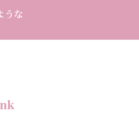
ような
nk