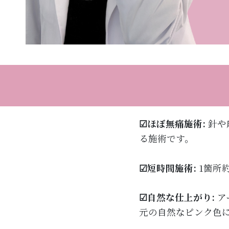
☑ほぼ無痛施術:
針や
る施術です。
☑短時間施術:
1箇所
自然な仕上がり:
ア
☑
元の自然なピンク色